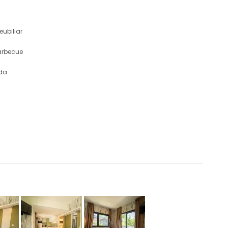
ubiliar
rbecue
da