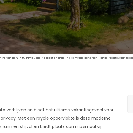
verschillen in tuinmeubilair, aspect en indeling vanwege de verschillende resorts waar ze st
te verblijven en biedt het ultieme vakantiegevoel voor
n privacy. Met een royale oppervlakte is deze moderne
s ruim en stijlvol en biedt plaats aan maximaal vijf