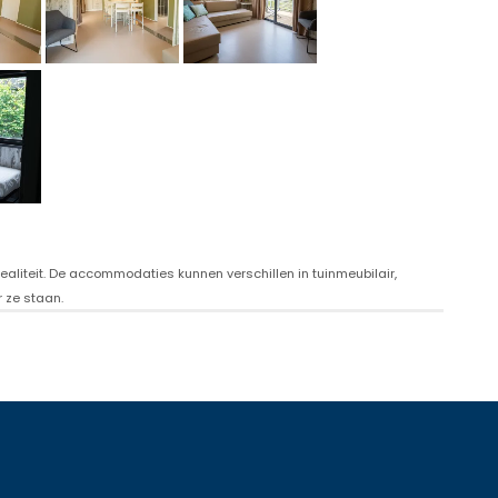
ealiteit. De accommodaties kunnen verschillen in tuinmeubilair,
 ze staan.