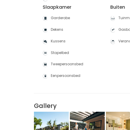
Slaapkamer
Buiten
Garderobe
Tuinme
Dekens
Gasba
Kussens
Veran
Stapelbed
Tweepersoonsbed
Eenpersoonsbed
Gallery