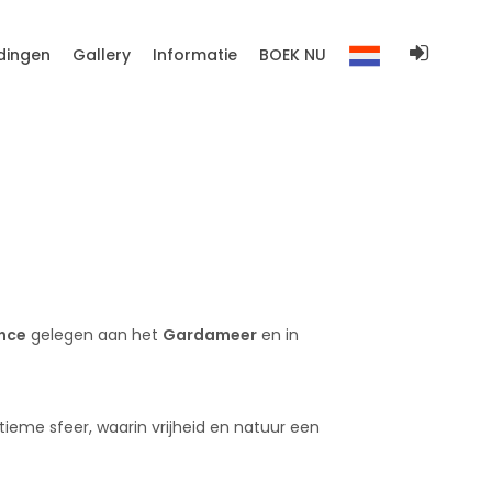
dingen
Gallery
Informatie
BOEK NU
ence
gelegen aan het
Gardameer
en in
tieme sfeer, waarin vrijheid en natuur een