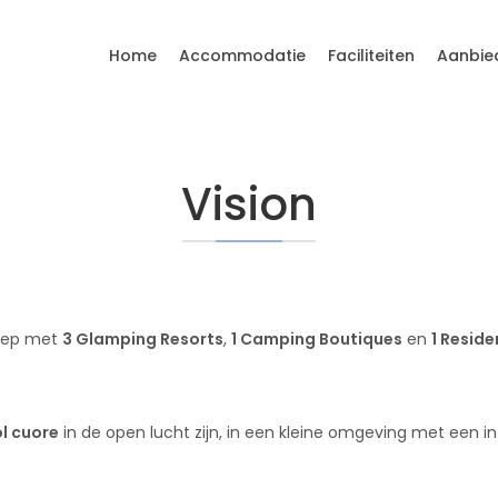
Home
Accommodatie
Faciliteiten
Aanbie
Vision
roep met
3 Glamping Resorts
,
1 Camping Boutiques
en
1 Resid
l cuore
in de open lucht zijn, in een kleine omgeving met een in