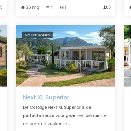
5
36 mq
4
1
5
MOBILE HOMES
Next XL Superior
De Cottage Next XL Superior is de
perfecte keuze voor gezinnen die ruimte
en comfort zoeken in...