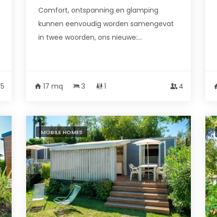
Comfort, ontspanning en glamping
kunnen eenvoudig worden samengevat
in twee woorden, ons nieuwe:...
5
17 mq
3
1
4
MOBILE HOMES