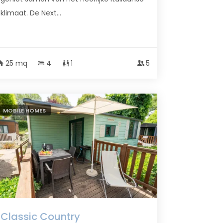
klimaat. De Next...
25 mq
4
1
5
MOBILE HOMES
Classic Country