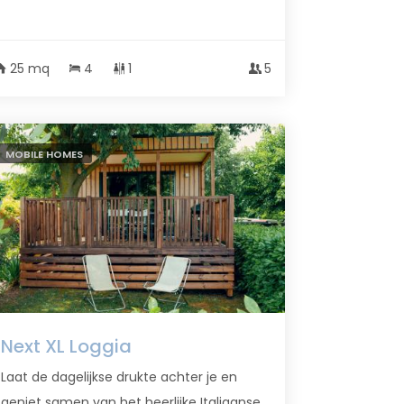
25 mq
4
1
5
MOBILE HOMES
Next XL Loggia
Laat de dagelijkse drukte achter je en
geniet samen van het heerlijke Italiaanse