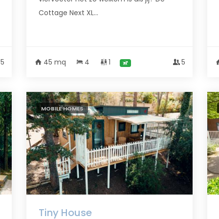
Cottage Next XL...
5
45 mq
4
1
5
MOBILE HOMES
Tiny House