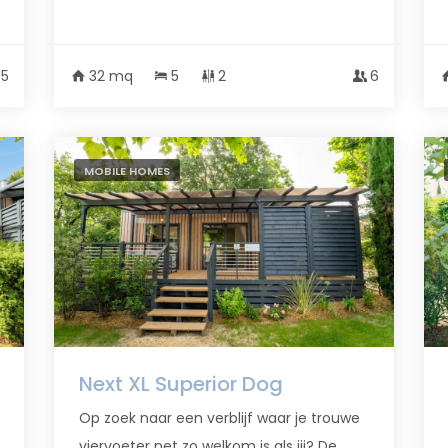
5
32 mq
5
2
6
MOBILE HOMES
Next XL Superior Dog
Op zoek naar een verblijf waar je trouwe
viervoeter net zo welkom is als jij? De