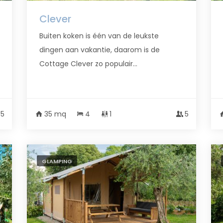
Clever
Buiten koken is één van de leukste
dingen aan vakantie, daarom is de
Cottage Clever zo populair...
5
35 mq
4
1
5
GLAMPING