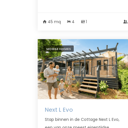
45 mq
4
1
MOBILE HOMES
Next L Evo
Stap binnen in de Cottage Next L Evo,
een van onze meest eigentijdse