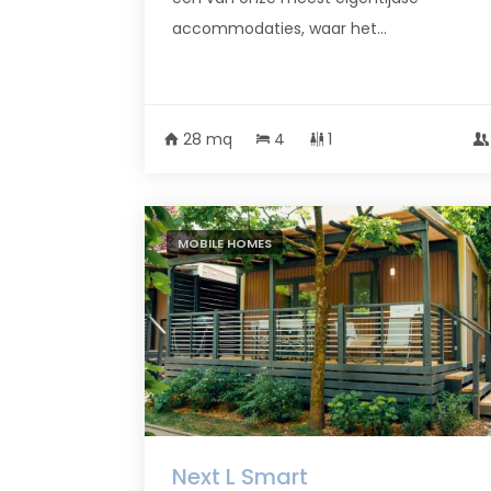
accommodaties, waar het...
28 mq
4
1
MOBILE HOMES
Next L Smart