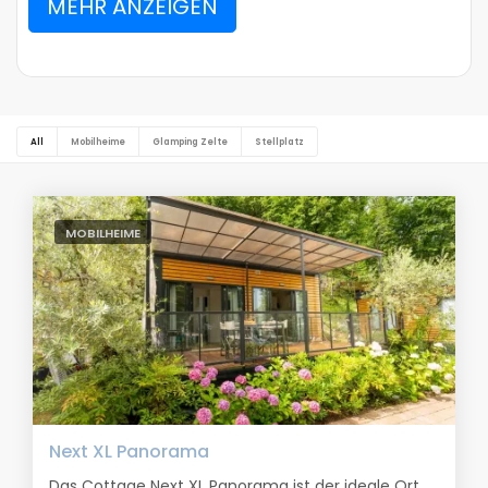
MEHR ANZEIGEN
All
Mobilheime
Glamping Zelte
Stellplatz
MOBILHEIME
Next XL Panorama
Das Cottage Next XL Panorama ist der ideale Ort