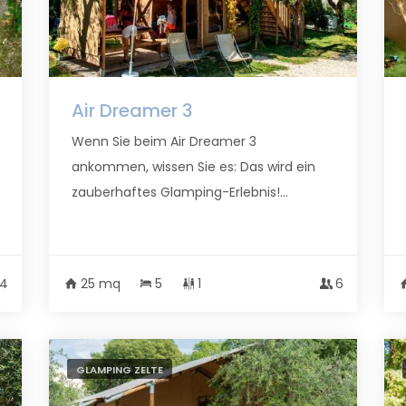
Air Dreamer 3
Wenn Sie beim Air Dreamer 3
ankommen, wissen Sie es: Das wird ein
zauberhaftes Glamping-Erlebnis!...
4
25 mq
5
1
6
GLAMPING ZELTE