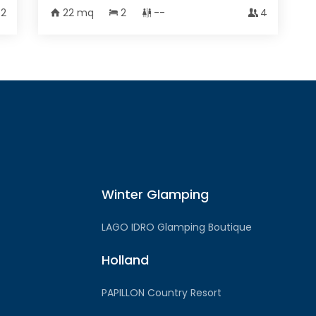
2
22 mq
2
--
4
Winter Glamping
LAGO IDRO Glamping Boutique
Holland
PAPILLON Country Resort