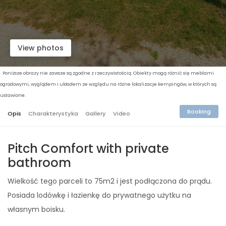
View photos
Poniższe obrazy nie zawsze są zgodne z rzeczywistością. Obiekty mogą różnić się meblami
ogrodowymi, wyglądem i układem ze względu na różne lokalizacje kempingów, w których są
ustawione.
Booking
Opis
Charakterystyka
Gallery
Video
Pitch Comfort with private
bathroom
Wielkość tego parceli to 75m2 i jest podłączona do prądu.
Posiada lodówkę i łazienkę do prywatnego użytku na
własnym boisku.