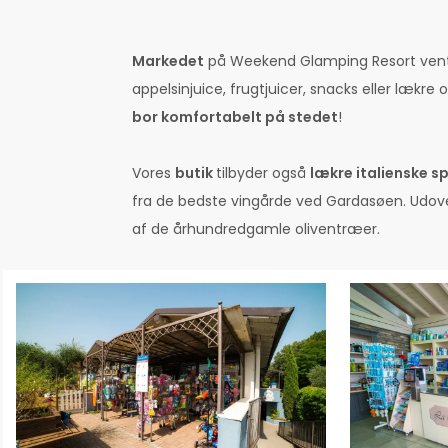
Markedet
på Weekend Glamping Resort venter
appelsinjuice, frugtjuicer, snacks eller læ
bor komfortabelt på stedet
!
Vores
butik
tilbyder også
lækre italienske sp
fra de bedste vingårde ved Gardasøen. Udover
af de århundredgamle oliventræer.