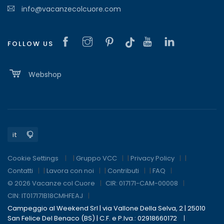
info@vacanzecolcuore.com
FOLLOW US
Webshop
Cookie Settings
|
Gruppo VCC
|
Privacy Policy
|
Contatti
|
Lavora con noi
|
Contributi
|
FAQ
© 2026 Vacanze col Cuore
CIR: 017171-CAM-00008
CIN: IT017171B18CMHFEAJ
Campeggio al Weekend Srl | via Vallone Della Selva, 2 | 25010
San Felice Del Benaco (BS) | C.F. e P.Iva.: 02918660172