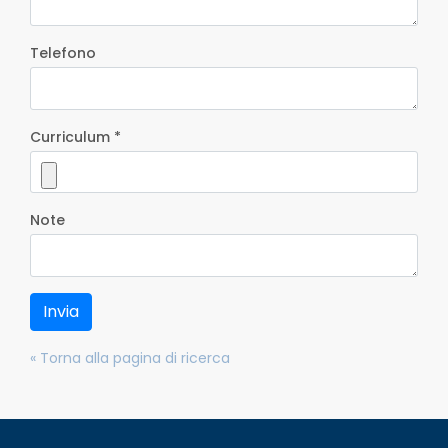
Telefono
Curriculum *
Note
Invia
« Torna alla pagina di ricerca